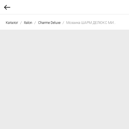
Каталог
Italon
Charme Deluxe
Мозаика ШАРМ ДЕЛЮКС МИКЕЛАНДЖЕЛО ДАЙМОНД 28*48 люкс