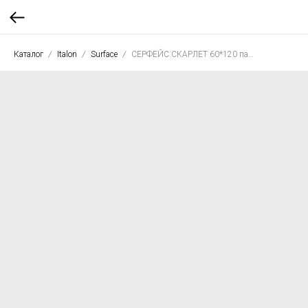
Каталог
Italon
Surface
СЕРФЕЙС СКАРЛЕТ 60*120 пат. рет.**