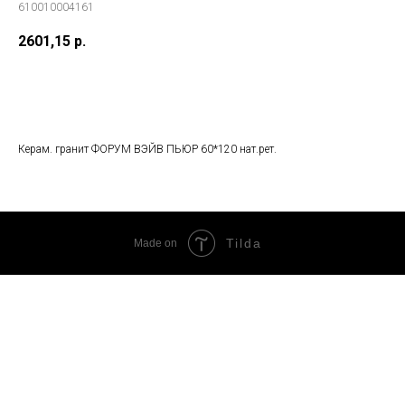
610010004161
2601,15
р.
В корзину
Керам. гранит ФОРУМ ВЭЙВ ПЬЮР 60*120 нат.рет.
Tilda
Made on