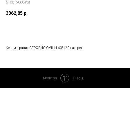
610015000438
3362,85
р.
В корзину
Керам. гранит СЕРФЕЙС ОУШН 60*120 пат. рет.
Tilda
Made on