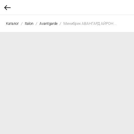
Каталог
Italon
Avantgarde
Минибрик АВАНГАРД АЙРОН 23.7*29.5