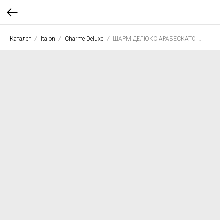
Каталог
Italon
Charme Deluxe
ШАРМ ДЕЛЮКС АРАБЕСКАТО УАЙТ 80*80 люкс