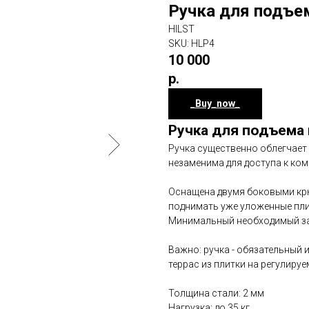
Ручка для подъе
HILST
SKU:
HLP4
10 000
р.
_Buy_now_
Ручка для подъема 
Ручка существенно облегчает 
незаменима для доступа к ко
Оснащена двумя боковыми кр
поднимать уже уложенные пли
Минимальный необходимый за
Важно: ручка - обязательный 
террас из плитки на регулиру
Толщина стали: 2 мм
Нагрузка: до 35 кг