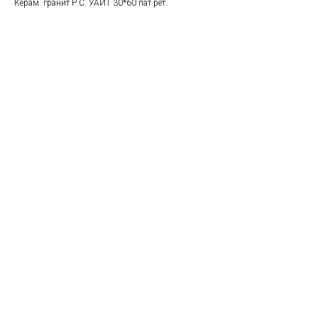
Керам. гранит Р.С. УАЙТ 30*60 пат.рет.