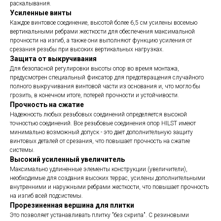
раскалывания.
Усиленные винты
Каждое винтовое соединение, высотой более 6,5 см усилены восемью
вертикальными ребрами жесткости для обеспечения максимальной
прочности на изгиб, а также они выполняют функцию усиления от
срезания резьбы при высоких вертикальных нагрузках.
Защита от выкручивания
Для безопасной регулировки высоты опор во время монтажа,
предусмотрен специальный фиксатор для предотвращения случайного
полного выкручивания винтовой части из основания и, что могло бы
грозить, в конечном итоге, потерей прочности и устойчивости.
Прочность на сжатие
Надежность любых резьбовых соединений определяется высокой
точностью соединений. Все резьбовые соединения опор HILST имеют
минимально возможный допуск - это дает дополнительную защиту
винтовых деталей от срезания, что повышает прочность на сжатие
системы.
Высокий усиленный увеличитель
Максимально удлиненные элементы конструкции (увеличители),
необходимые для создания высоких террас, усилены дополнительными
внутренними и наружными ребрами жесткости, что повышает прочность
на изгиб всей подсистемы.
Прорезиненная вершина для плитки
Это позволяет устанавливать плитку "без скрипа". С резиновыми