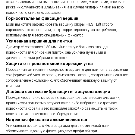
ограничителями, при выставлении зазоров между плитками, теперь нет
риска их случайного выламывания, а в случае укладки плитки на всю
поверхность, они легко срезаются.
Горизонтальная фиксация вершин
Если вы хотите зафиксировать вершину опоры HILST Lift строго
параллельно с основанием, когда корректировка угла не требуется,
используйте для этого специальный фиксатор.
Усиленная вершина для плитки
Диаметр её составляет 130 мм. Имея такую большую площадь
поверхности для опирания плиток, она усилена лучевыми и
диаметральными ребрами жесткости.
Защита от произвольной коррекции угла
Прорезиненная нижняя поверхность вершины для плитки, в зацеплении
со сферической частью опоры, имеющую шагрень, создает максимальное
сопротивление скольжению, что обеспечивает надежную защиту от
качания.
Двойная система виброзащиты и звукоизоляции
Проходя через такие материалы как резина-пластик-резина-пластик,
практически полностью затухает какая-либо вибрация, не достигая
поверхности кровли и это позволяет спокойно размещать на таких
поверхностях промышленное оборудование.
Надежная фиксация алюминиевых лаг
Уникальная вершина с 4-мя зацепами для алюминиевой лаги
обеспечивает надежную фиксацию двух профилей при...