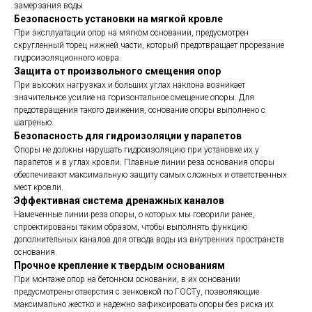
замерзания воды
Безопасность установки на мягкой кровле
При эксплуатации опор на мягком основании, предусмотрен
скругленный торец нижней части, который предотвращает прорезание
гидроизоляционного ковра.
Защита от произвольного смещения опор
При высоких нагрузках и больших углах наклона возникает
значительное усилие на горизонтальное смещение опоры. Для
предотвращения такого движения, основание опоры выполнено с
шагренью.
Безопасность для гидроизоляции у парапетов
Опоры не должны нарушать гидроизоляцию при установке их у
парапетов и в углах кровли. Плавные линии реза основания опоры
обеспечивают максимальную защиту самых сложных и ответственных
мест кровли.
Эффективная система дренажных каналов
Намеченные линии реза опоры, о которых мы говорили ранее,
спроектированы таким образом, чтобы выполнять функцию
дополнительных каналов для отвода воды из внутренних пространств
основания.
Прочное крепление к твердым основаниям
При монтаже опор на бетонном основании, в их основании
предусмотрены отверстия с зенковкой по ГОСТу, позволяющие
максимально жестко и надежно зафиксировать опоры без риска их