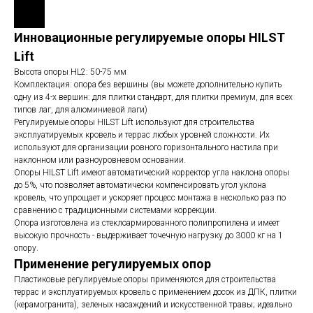
Инновационные регулируемые опоры HILST
Lift
Высота опоры HL2: 50-75 мм
Комплектация: опора без вершины (вы можете дополнительно купить
одну из 4-х вершин: для плитки стандарт, для плитки премиум, для всех
типов лаг, для алюминиевой лаги)
Регулируемые опоры HILST Lift используют для строительства
эксплуатируемых кровель и террас любых уровней сложности. Их
используют для организации ровного горизонтального настила при
наклонном или разноуровневом основании.
Опоры HILST Lift имеют автоматический корректор угла наклона опоры
до 5%, что позволяет автоматически компенсировать угол уклона
кровель, что упрощает и ускоряет процесс монтажа в несколько раз по
сравнению с традиционными системами коррекции.
Опора изготовлена из стеклоармированного полипропилена и имеет
высокую прочность - выдерживает точечную нагрузку до 3000 кг на 1
опору.
Применение регулируемых опор
Пластиковые регулируемые опоры применяются для строительства
террас и эксплуатируемых кровель с применением досок из ДПК, плитки
(керамогранита), зеленых насаждений и искусственной травы; идеально