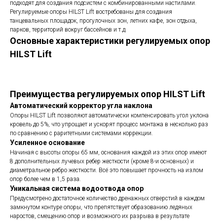
подходят для создания подсистем с комбинированными настилами.
Регулируемые опоры HILST Lift востребованы для создания
танцевальных площадок, прогулочных зон, летних кафе, зон отдыха,
парков, территорий вокруг бассейнов и т.д.
Основные характеристики регулируемых опор
HILST Lift
Преимущества регулируемых опор HILST Lift
Автоматический корректор угла наклона
Опоры HILST Lift позволяют автоматически компенсировать угол уклона
кровель до 5%, что упрощает и ускорят процесс монтажа в несколько раз
по сравнению с раритетными системами коррекции.
Усиленное основание
Начиная с высоты опоры 65 мм, основания каждой из этих опор имеют
8 дополнительных лучевых ребер жесткости (кроме 8-и основных) и
диаметральное ребро жесткости. Всё это повышает прочность на излом
опор более чем в 1,5 раза.
Уникальная система водоотвода опор
Предусмотрено достаточное количество дренажных отверстий в каждом
замкнутом контуре опоры, что препятствует образованию ледяных
наростов, смещению опор и возможного их разрыва в результате