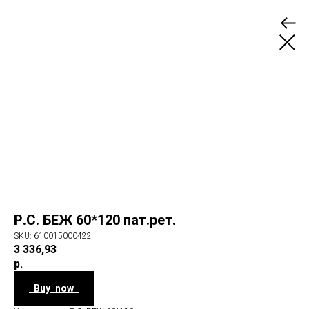
Р.С. БЕЖ 60*120 пат.рет.
SKU:
610015000422
3 336,93
р.
_Buy_now_