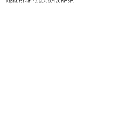
Керам. гранит Р.С. БЕЖ 60*120 пат.рет.