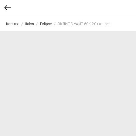
Каталог
Italon
Eclipse
ЭКЛИПС УАЙТ 60*120 нат. рет.