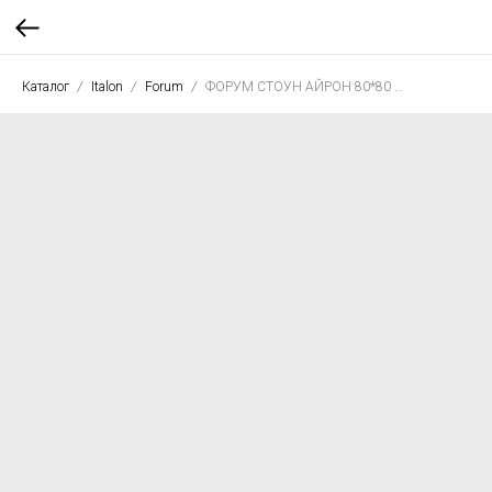
Каталог
Italon
Forum
ФОРУМ СТОУН АЙРОН 80*80 нат. рет.