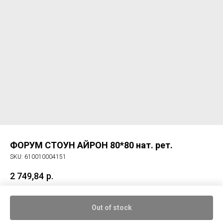
ФОРУМ СТОУН АЙРОН 80*80 нат. рет.
SKU:
610010004151
2 749,84
р.
Керам. гранит ФОРУМ СТОУН АЙРОН 80*80 нат. рет.
Out of stock