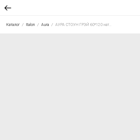
Каталог
Italon
Aura
АУРА СТОУН ГРЭЙ 60*120 нат. рет.