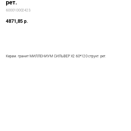
рет.
600010002423
4871,85
р.
В корзину
Керам. гранит МИЛЛЕНИУМ СИЛЬВЕР Х2 60*120 структ. рет.