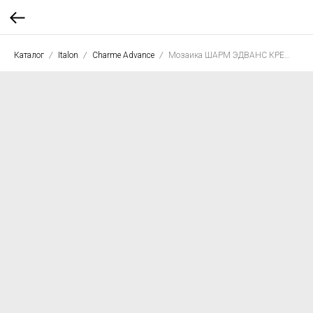
Каталог
Italon
Charme Advance
Мозаика ШАРМ ЭДВАНС КРЕМО РОУ 30*30 пат.