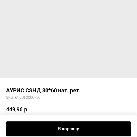
АУРИС СЭНД 30*60 нат. рет.
SKU:
610010000705
449,96
р.
Керам. гранит АУРИС СЭНД 30*60 нат. рет.
В корзину