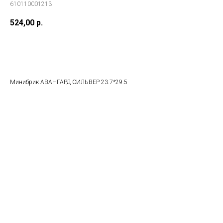
610110001213
524,00
р.
В корзину
Минибрик АВАНГАРД СИЛЬВЕР 23.7*29.5