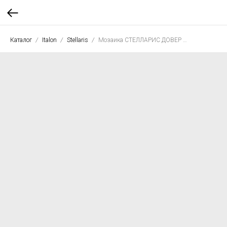
Каталог
Italon
Stellaris
Мозаика СТЕЛЛАРИС ДОВЕР ЛАЙТ ЭЛЕГАНТ 32,5*36,1 люкс