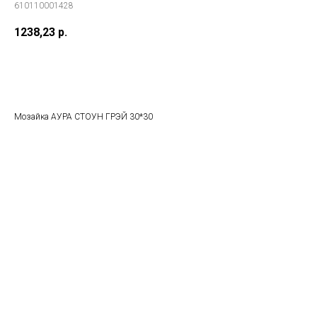
610110001428
1238,23
р.
В корзину
Мозайка АУРА СТОУН ГРЭЙ 30*30