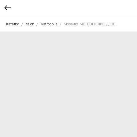
Каталог
Italon
Metropolis
Мозаика МЕТРОПОЛИС ДЕЗЕРТ БЕЖ АЙКОН 28,6*34,7