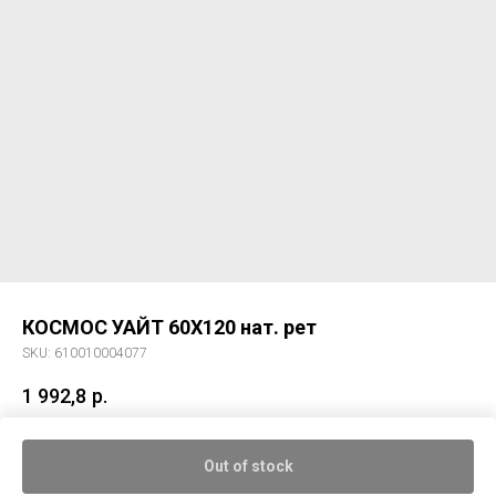
КОСМОС УАЙТ 60X120 нат. рет
SKU:
610010004077
1 992,8
р.
Керамический гранит КОСМОС УАЙТ 60X120 нат. рет
Out of stock