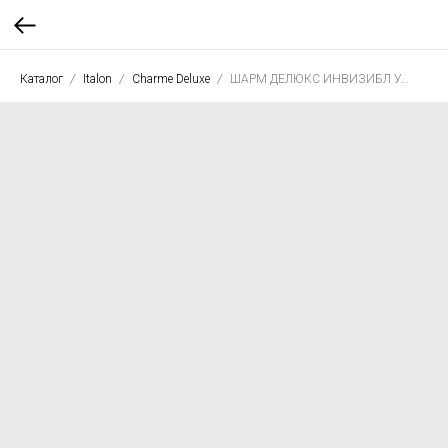
Каталог
Italon
Charme Deluxe
ШАРМ ДЕЛЮКС ИНВИЗИБЛ УАЙТ 80*160 люкс