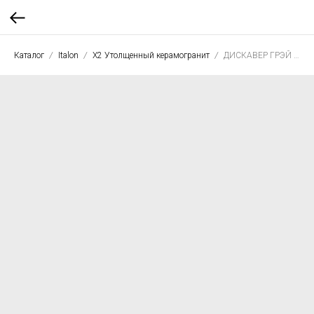
Каталог
Italon
X2 Утолщенный керамогранит
ДИСКАВЕР ГРЭЙ Х2 60*60 структ. рет.