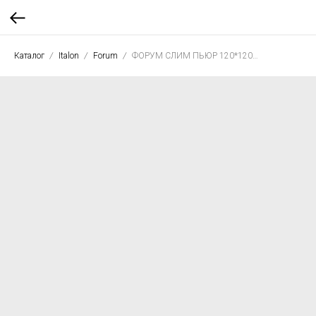
Каталог
Italon
Forum
ФОРУМ СЛИМ ПЬЮР 120*120 нат. рет.