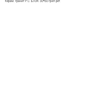
Керам. гранит Р.С. БЛЭК 30*60 грип рет.